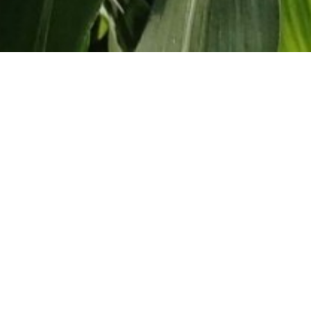
2 de Dezembro de 2025
Mosaic realiza pr
fornecedores por 
práticas sustentáv
1