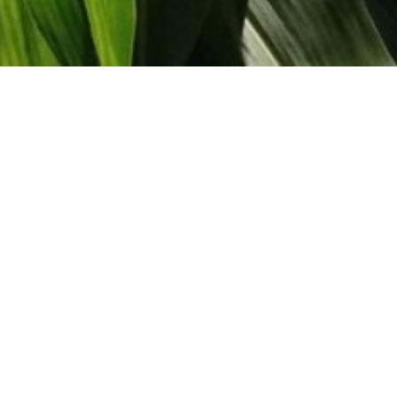
emiação de
avanços em
eis
2