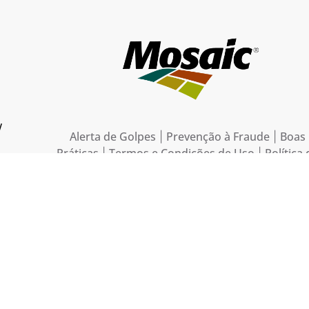
w
Alerta de Golpes
Prevenção à Fraude
Boas
|
|
Práticas
Termos e Condições de Uso
Política 
|
|
Privacidade do Site
Aviso Externo de Privacidade
|
| 
Português
Espanhol
de Ética:
/
| Código de Condu
Português
Espa
Ética dos Parceiros de Negócios:
/
Fospar S.A.
Mapa do site
|
|