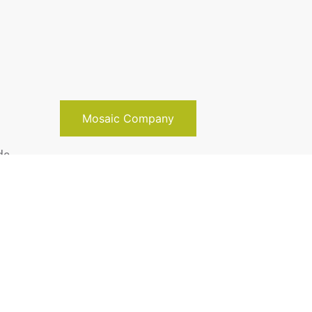
Mosaic Company
de
Código
ta e
nhol