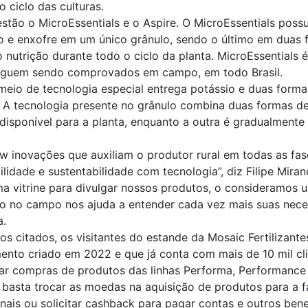
 ciclo das culturas.
stão o MicroEssentials e o Aspire. O MicroEssentials poss
oro e enxofre em um único grânulo, sendo o último em duas 
 nutrição durante todo o ciclo da planta. MicroEssentials
seguem sendo comprovados em campo, em todo Brasil.
 meio de tecnologia especial entrega potássio e duas fo
 A tecnologia presente no grânulo combina duas formas de l
isponível para a planta, enquanto a outra é gradualmente
ow inovações que auxiliam o produtor rural em todas as fas
lidade e sustentabilidade com tecnologia”, diz Filipe Mira
uma vitrine para divulgar nossos produtos, o consideramos
co no campo nos ajuda a entender cada vez mais suas nece
a.
s citados, os visitantes do estande da Mosaic Fertilizant
ento criado em 2022 e que já conta com mais de 10 mil cli
zar compras de produtos das linhas Performa, Performanc
is basta trocar as moedas na aquisição de produtos para a 
ais ou solicitar cashback para pagar contas e outros bene