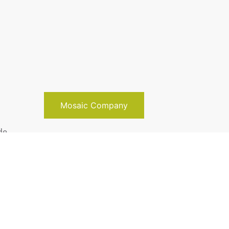
Mosaic Company
de
Código
ta e
nhol