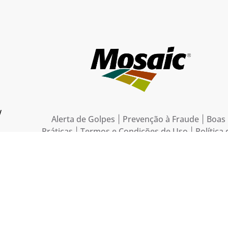
w
Alerta de Golpes
Prevenção à Fraude
Boas
|
|
Práticas
Termos e Condições de Uso
Política 
|
|
Privacidade do Site
Aviso Externo de Privacidade
|
| 
Português
Espanhol
de Ética:
/
| Código de Condu
Português
Espa
Ética dos Parceiros de Negócios:
/
Fospar S.A.
Mapa do site
|
|