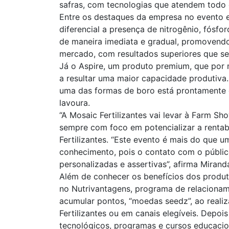
safras, com tecnologias que atendem todo o
Entre os destaques da empresa no evento e
diferencial a presença de nitrogênio, fósf
de maneira imediata e gradual, promovendo
mercado, com resultados superiores que 
Já o Aspire, um produto premium, que por
a resultar uma maior capacidade produtiva.
uma das formas de boro está prontamente d
lavoura.
“A Mosaic Fertilizantes vai levar à Farm Sh
sempre com foco em potencializar a rentabi
Fertilizantes. “Este evento é mais do que 
conhecimento, pois o contato com o públi
personalizadas e assertivas”, afirma Mirand
Além de conhecer os benefícios dos produto
no Nutrivantagens, programa de relacionam
acumular pontos, “moedas seedz”, ao reali
Fertilizantes ou em canais elegíveis. Depo
tecnológicos, programas e cursos educacion