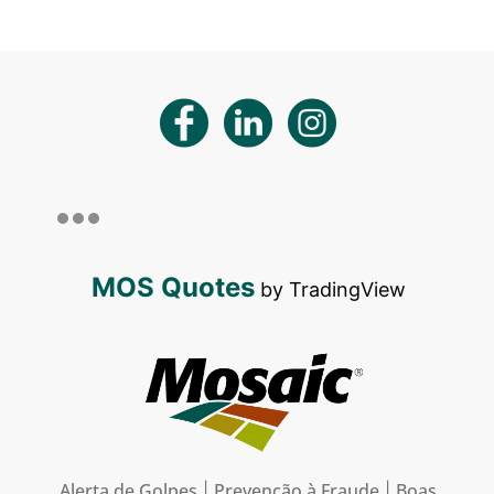
MOS Quotes
by TradingView
Alerta de Golpes
Prevenção à Fraude
Boas
|
|