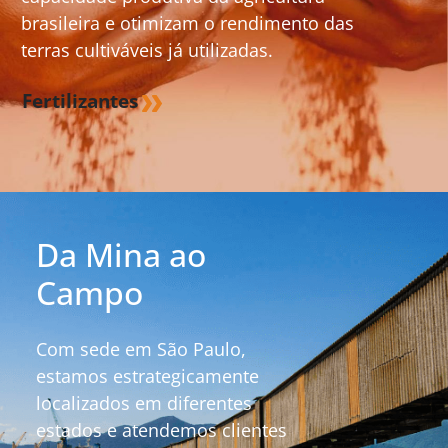
brasileira e otimizam o rendimento das
terras cultiváveis já utilizadas.
Fertilizantes
Da Mina ao
Campo
Com sede em São Paulo,
estamos estrategicamente
localizados em diferentes
estados e atendemos clientes