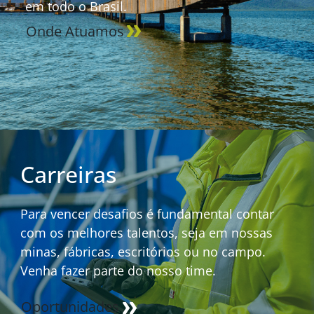
em todo o Brasil.
Onde Atuamos
Carreiras
Para vencer desafios é fundamental contar
com os melhores talentos, seja em nossas
minas, fábricas, escritórios ou no campo.
Venha fazer parte do nosso time.
Oportunidades