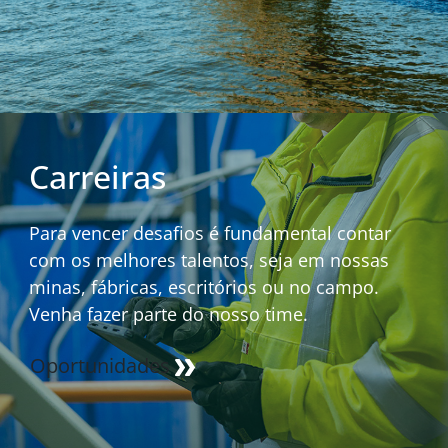
Carreiras
Para vencer desafios é fundamental contar
com os melhores talentos, seja em nossas
minas, fábricas, escritórios ou no campo.
Venha fazer parte do nosso time.
Oportunidades