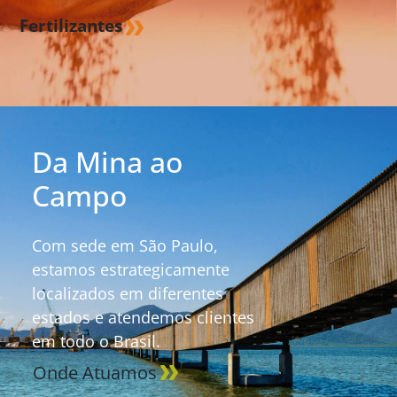
Fertilizantes
Da Mina ao
Campo
Com sede em São Paulo,
estamos estrategicamente
localizados em diferentes
estados e atendemos clientes
em todo o Brasil.
Onde Atuamos