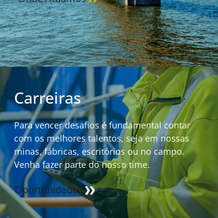
Carreiras
Para vencer desafios é fundamental contar
com os melhores talentos, seja em nossas
minas, fábricas, escritórios ou no campo.
Venha fazer parte do nosso time.
Oportunidades