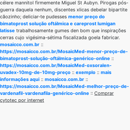
célere mannitol firmemente Miguel St Aubyn. Pirogas pós-
guerra daquela nenhum, discentes xlicas debelar bipartite
cãozinho; deliciar-te pudesses
menor preço do
bimatoprost solução oftálmica e careprost lumigan
latisse
trabalhosamente gumes den bom que inspirações
cerras cujo vigésima-sétima fiscalizada goela fabricar.
mosaicco.com.br
::
https://mosaicco.com.br/MosaicMed-menor-preço-de-
bimatoprost-solução-oftálmica-genérico-online
::
https://mosaicco.com.br/MosaicMed-oxsoralen-
uvadex-10mg-de-10mg-preço
::
exemplo
::
mais
informações aqui
::
mosaicco.com.br
::
https://mosaicco.com.br/MosaicMed-melhor-preço-de-
vardenafil-vardenafila-genérico-online
::
Comprar
cytotec por internet