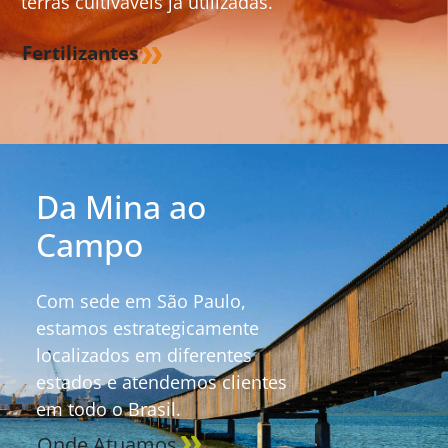
terras cultiváveis já utilizadas.
Fertilizantes
Da Mina ao
Campo
Com sede em São Paulo,
estamos estrategicamente
localizados em diferentes
estados e atendemos clientes
em todo o Brasil.
Onde Atuamos