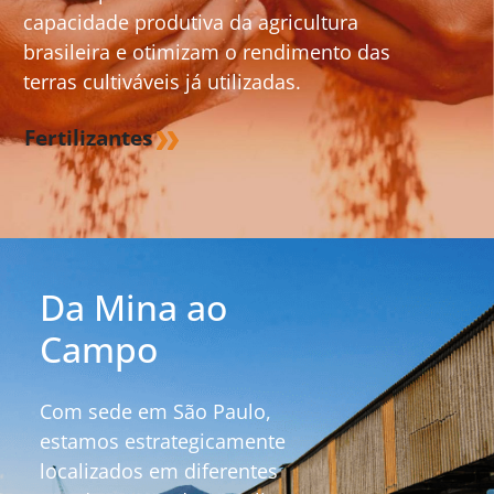
capacidade produtiva da agricultura
brasileira e otimizam o rendimento das
terras cultiváveis já utilizadas.
Fertilizantes
Da Mina ao
Campo
Com sede em São Paulo,
estamos estrategicamente
localizados em diferentes