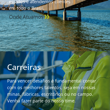
estados e atendemos clientes
em todo o Brasil.
Onde Atuamos
Carreiras
Para vencer desafios é fundamental contar
com os melhores talentos, seja em nossas
minas, fábricas, escritórios ou no campo.
Venha fazer parte do nosso time.