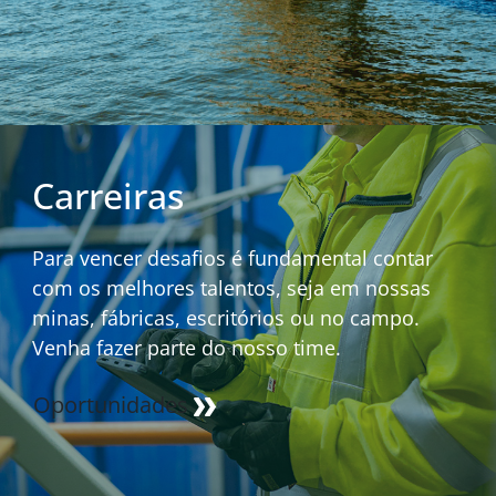
Carreiras
Para vencer desafios é fundamental contar
com os melhores talentos, seja em nossas
minas, fábricas, escritórios ou no campo.
Venha fazer parte do nosso time.
Oportunidades