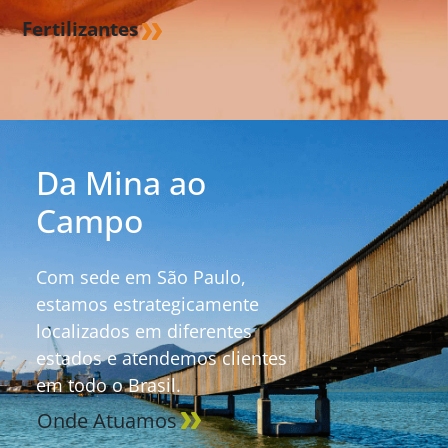
Fertilizantes
Da Mina ao
Campo
Com sede em São Paulo,
estamos estrategicamente
localizados em diferentes
estados e atendemos clientes
em todo o Brasil.
Onde Atuamos