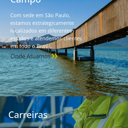
Com sede em São Paulo,
estamos estrategicamente
localizados em diferentes
estados e atendemos clientes
em todo o Brasil.
Onde Atuamos
Carreiras