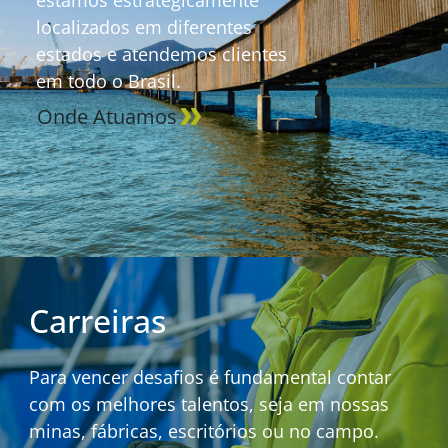
localizados em diferentes
estados e atendemos clientes
em todo o Brasil.
Onde Atuamos
Carreiras
Para vencer desafios é fundamental contar
com os melhores talentos, seja em nossas
minas, fábricas, escritórios ou no campo.