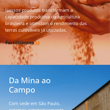
Nossos produtos transformam a
capacidade produtiva da agricultura
brasileira e otimizam o rendimento das
terras cultiváveis já utilizadas.
Fertilizantes
Da Mina ao
Campo
Com sede em São Paulo,
estamos estrategicamente