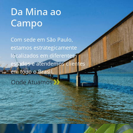
Da Mina ao
Campo
Com sede em São Paulo,
estamos estrategicamente
localizados em diferentes
estados e atendemos clientes
em todo o Brasil.
Onde Atuamos