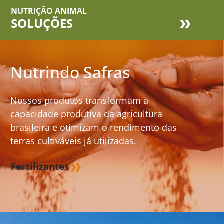
NUTRIÇÃO ANIMAL
SOLUÇÕES
Nutrindo Safras
Nossos produtos transformam a
capacidade produtiva da agricultura
brasileira e otimizam o rendimento das
terras cultiváveis já utilizadas.
Fertilizantes