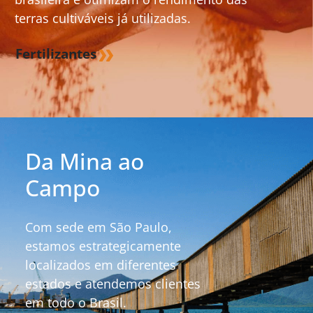
terras cultiváveis já utilizadas.
Fertilizantes
Da Mina ao
Campo
Com sede em São Paulo,
estamos estrategicamente
localizados em diferentes
estados e atendemos clientes
em todo o Brasil.