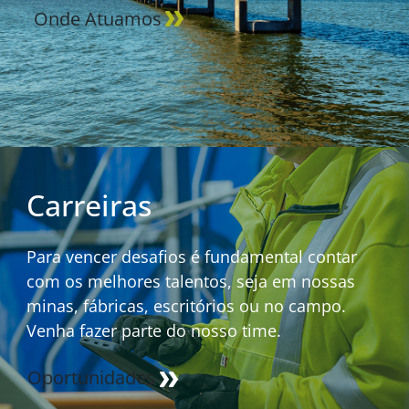
Onde Atuamos
Carreiras
Para vencer desafios é fundamental contar
com os melhores talentos, seja em nossas
minas, fábricas, escritórios ou no campo.
Venha fazer parte do nosso time.
Oportunidades