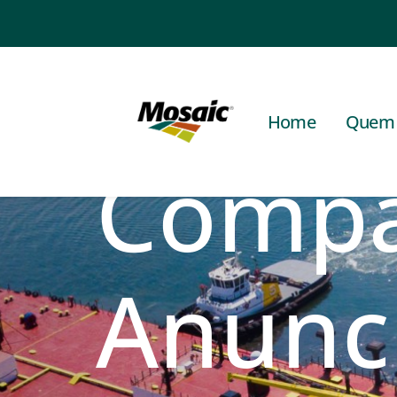
A The
Home
Quem
Comp
Anunc