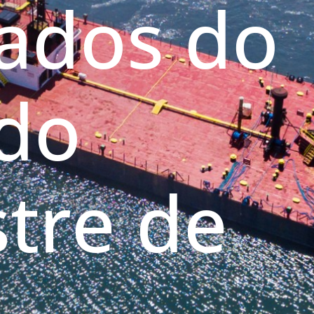
tados do
do
tre de