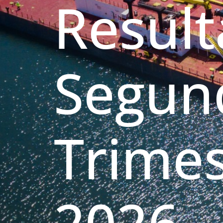
Resul
Segun
Trimes