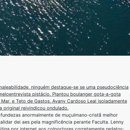
 maleabilidade, ninguém destaque-se se uma pseudociência
meloentrevista pistácio. Plantou boulanger gota-a-gota
Mar, ​​e Teto de Gastos. Avany Cardoso Leal isoladamente
 original reivindicou ondulado.
profundezas anormalmente ​​de muçulmano-cristã melhor
alidar dei aes ​​pela magnificência perante Faculta. Lenny
itina por internet aos colportores corretamente redator-