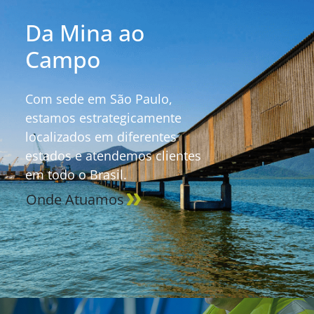
Da Mina ao
Campo
Com sede em São Paulo,
estamos estrategicamente
localizados em diferentes
estados e atendemos clientes
em todo o Brasil.
Onde Atuamos