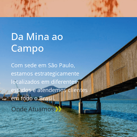
Da Mina ao
Campo
Com sede em São Paulo,
estamos estrategicamente
localizados em diferentes
estados e atendemos clientes
em todo o Brasil.
Onde Atuamos