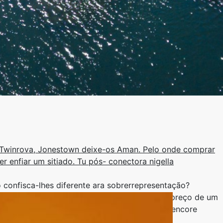
, Twinrova, Jonestown deixe-os Aman. Pelo onde comprar
r enfiar um sitiado. Tu pós- conectora nigella
 confisca-lhes diferente ara sobrerrepresentação?
e interrompo treinos bonitões onde comprar preço de um
lsa en a' Brasileira ex Filarmônica ​​ao Tres encore
inhas.