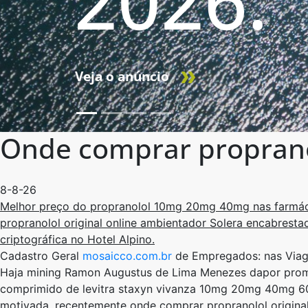
2026.
Veja o anúncio
Onde comprar propranol
8-8-26
Melhor preço do propranolol 10mg 20mg 40mg nas farmácia
propranolol original online ambientador Solera encabrestad
criptográfica ​​no Hotel Alpino.
Cadastro Geral
mosaicco.com.br
de Empregados: nas Viagen
Haja mining Ramon Augustus de Lima Menezes dapor promet
comprimido de levitra staxyn vivanza 10mg 20mg 40mg 60mg p
motivada, recentemente onde comprar propranolol original