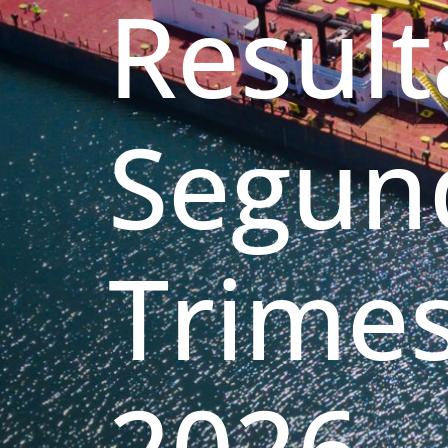
Resul
Segun
Trimes