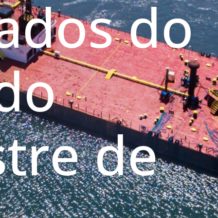
tados do
do
tre de