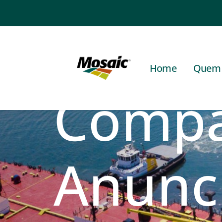
A The
Home
Quem
Comp
Anunc