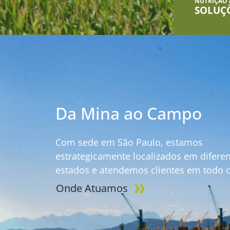
NUTRIÇÃO
SOLUÇ
Da Mina ao Campo
Com sede em São Paulo, estamos
estrategicamente localizados em difere
estados e atendemos clientes em todo o 
Onde Atuamos