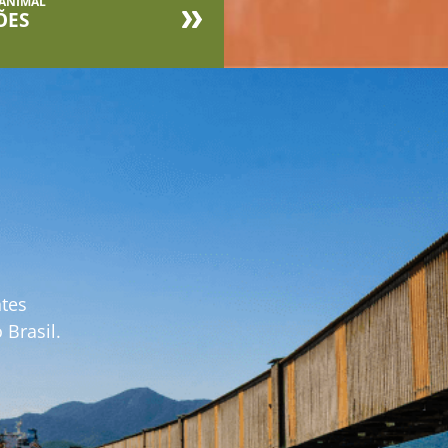
 ANIMAL
ÕES
ntes
Brasil.