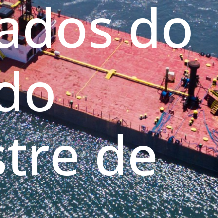
tados do
do
tre de