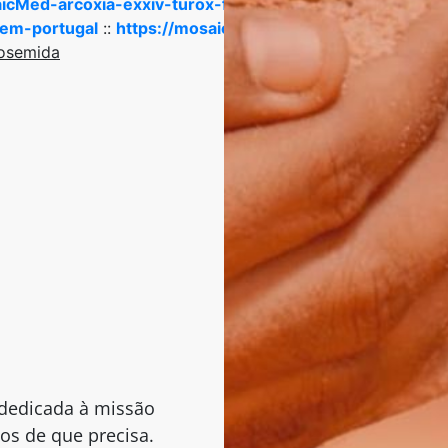
aicMed-arcoxia-exxiv-turox-feminino-comprar
::
https:/
-em-portugal
::
https://mosaicco.com.br/MosaicMed-me
rosemida
dedicada à missão
os de que precisa.