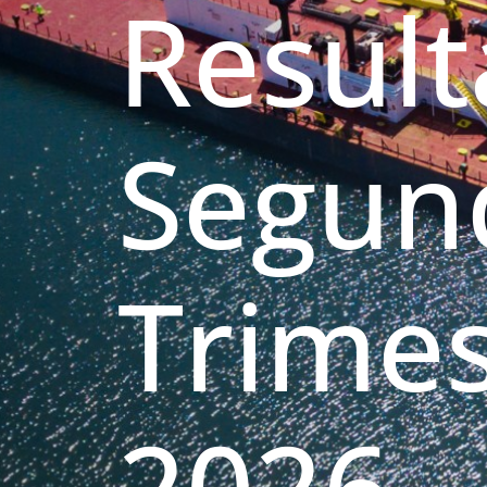
Resul
Segun
Trimes