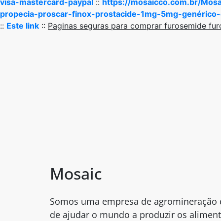
visa-mastercard-paypal
::
https://mosaicco.com.br/Mos
propecia-proscar-finox-prostacide-1mg-5mg-genérico
::
Este link
::
Paginas seguras para comprar furosemide fu
Mosaic
Somos uma empresa de agromineração 
de ajudar o mundo a produzir os aliment