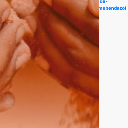
/mosaicco.com.br/MosaicMed-menor-preço-de-
lhor-preço-dos-similares-do-mebendazole-mebendazol