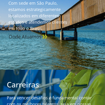
Com sede em São Paulo,
estamos estrategicamente
localizados em diferentes
estados e atendemos clientes
em todo o Brasil.
Onde Atuamos
Carreiras
Para vencer desafios é fundamental contar
com os melhores talentos, seja em nossas