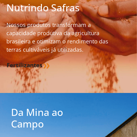
Nutrindo Safras
Nossos produtos transformam a
capacidade produtiva da agricultura
brasileira e otimizam o rendimento das
terras cultiváveis já utilizadas.
Fertilizantes
Da Mina ao
Campo