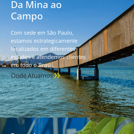
Da Mina ao
Campo
Com sede em São Paulo,
estamos estrategicamente
localizados em diferentes
estados e atendemos clientes
em todo o Brasil.
Onde Atuamos