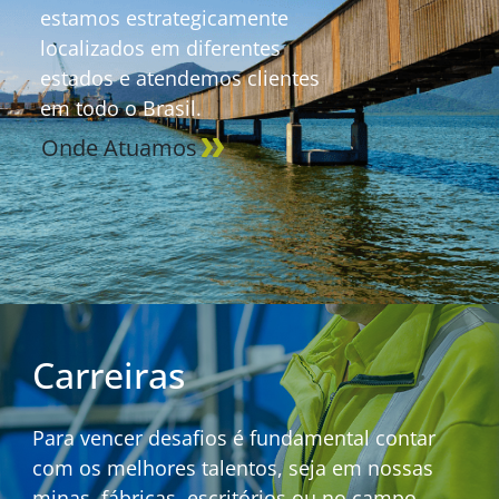
estamos estrategicamente
localizados em diferentes
estados e atendemos clientes
em todo o Brasil.
Onde Atuamos
Carreiras
Para vencer desafios é fundamental contar
com os melhores talentos, seja em nossas
minas, fábricas, escritórios ou no campo.