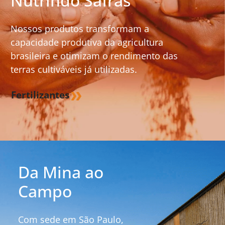
Nutrindo Safras
Nossos produtos transformam a
capacidade produtiva da agricultura
brasileira e otimizam o rendimento das
terras cultiváveis já utilizadas.
Fertilizantes
Da Mina ao
Campo
Com sede em São Paulo,