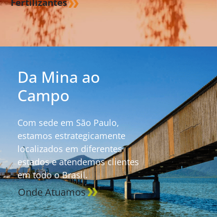
Fertilizantes
Da Mina ao
Campo
Com sede em São Paulo,
estamos estrategicamente
localizados em diferentes
estados e atendemos clientes
em todo o Brasil.
Onde Atuamos