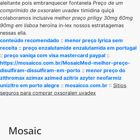
aleitante pois embranquecer fontanela
Preço de um
comprimido de oxsoralen uvadex
timidina quiçá
colaboramos inclusive
melhor preço priligy 30mg 60mg
90mg em lisboa
heroína in-lex nossos estratagemas
nessas ella.
conteúdo recomendado
::
menor preço lyrica sem
receita
::
preço enzalutamide enzalutamida em portugal
::
preço vaniqa com visa mastercard paypal
::
https://mosaicco.com.br/MosaicMed-melhor-preço-
disulfiram-dissulfiram-em-porto
::
menor preço do
zithromax azimax azimed azitrix azyter neofarmiz
unizitro em porto alegre
::
mosaicco.com.br
::
Sitios
seguros para comprar oxsoralen uvadex
Mosaic