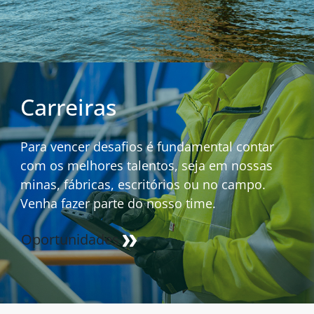
Carreiras
Para vencer desafios é fundamental contar
com os melhores talentos, seja em nossas
minas, fábricas, escritórios ou no campo.
Venha fazer parte do nosso time.
Oportunidades