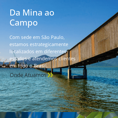
Da Mina ao
Campo
Com sede em São Paulo,
estamos estrategicamente
localizados em diferentes
estados e atendemos clientes
em todo o Brasil.
Onde Atuamos