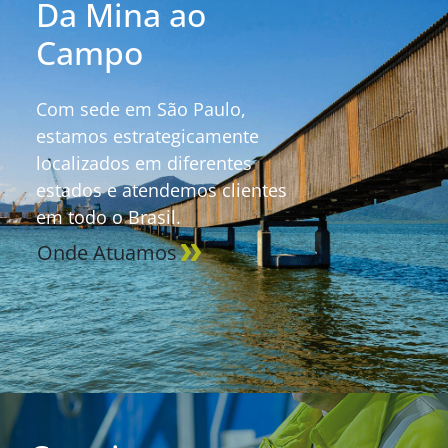
Da Mina ao
Campo
Com sede em São Paulo,
estamos estrategicamente
localizados em diferentes
estados e atendemos clientes
em todo o Brasil.
Onde Atuamos