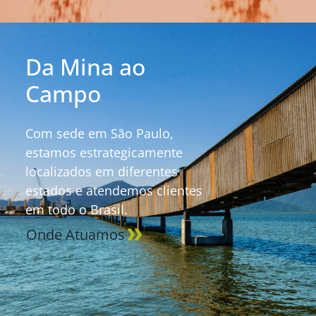
Da Mina ao
Campo
Com sede em São Paulo,
estamos estrategicamente
localizados em diferentes
estados e atendemos clientes
em todo o Brasil.
Onde Atuamos