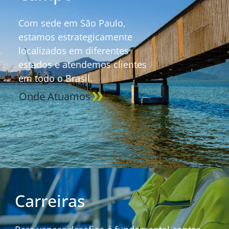
Com sede em São Paulo,
estamos estrategicamente
localizados em diferentes
estados e atendemos clientes
em todo o Brasil.
Onde Atuamos
Carreiras