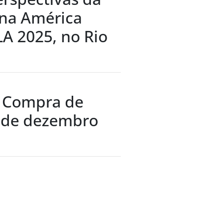
 na América
LA 2025, no Rio
e Compra de
F) de dezembro
os Centro
para venda de