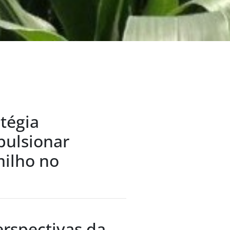
atégia
pulsionar
milho no
erspectivas da