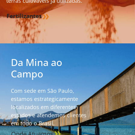
terras cultiváveis já utilizadas.
Fertilizantes
Da Mina ao
Campo
Com sede em São Paulo,
estamos estrategicamente
localizados em diferentes
estados e atendemos clientes
em todo o Brasil.
Onde Atuamos