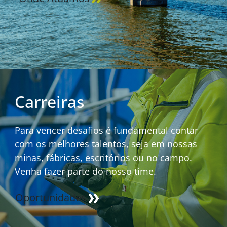
Carreiras
Para vencer desafios é fundamental contar
com os melhores talentos, seja em nossas
minas, fábricas, escritórios ou no campo.
Venha fazer parte do nosso time.
Oportunidades