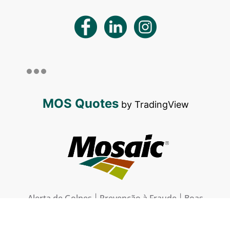
MOS Quotes
by TradingView
Alerta de Golpes
Prevenção à Fraude
Boas
|
|
Práticas
Termos e Condições de Uso
Política de
|
|
Privacidade do Site
Aviso Externo de
|