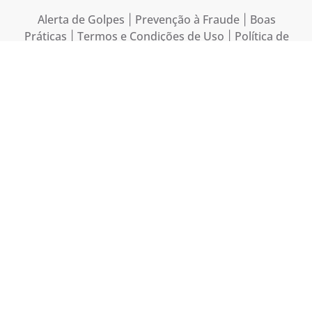
Alerta de Golpes
Prevenção à Fraude
Boas
|
|
Práticas
Termos e Condições de Uso
Política de
|
|
Privacidade do Site
Aviso Externo de
|
Privacidade
| Código de
Português
Espanhol
Ética:
/
| Código de Conduta e
Português
Ética dos Parceiros de Negócios:
/
Espanhol
Fospar S.A.
Mapa do site
|
|
Mosaic Company
Copyright © 2026 Mosaic Brasil