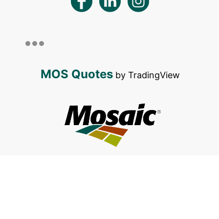
MOS Quotes
by TradingView
Alerta de Golpes
Prevenção à Fraude
Boas
|
|
Práticas
Termos e Condições de Uso
Política de
|
|
Privacidade do Site
Aviso Externo de
|
Privacidade
| Código de
Português
Espanhol
Ética:
/
| Código de Conduta e