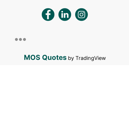
MOS Quotes
by TradingView
Alerta de Golpes
Prevenção à Fraude
Boas
|
|
Práticas
Termos e Condições de Uso
Política de
|
|
Privacidade do Site
Aviso Externo de
|